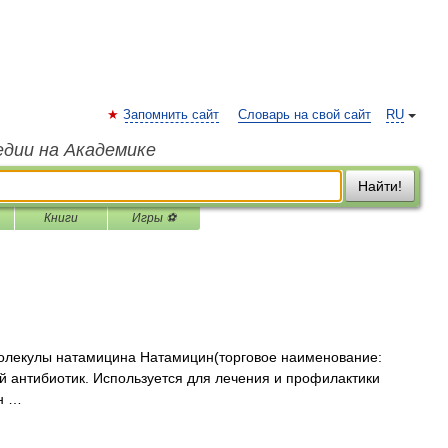
Запомнить сайт
Словарь на свой сайт
RU
едии на Академике
Найти!
Книги
Игры ⚽
олекулы натамицина Натамицин(торговое наименование:
 антибиотик. Используется для лечения и профилактики
ин …