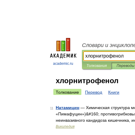
Словари и энциклоп
academic.ru
Толкования
Переводы
хлорнитрофенол
Толкование
Перевод
Книги
Натамицин
— Химическая структура м
11
«Пимафуцин»)&#160; противогрибковый
неинвазивного кандидоза кишечника, 
Википедия