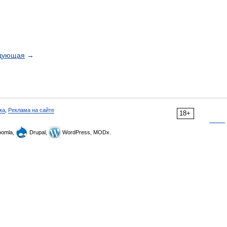
дующая
→
ка
,
Реклама на сайте
18+
omla,
Drupal,
WordPress, MODx.