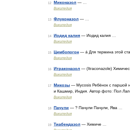
Миконазол
— …
12
Википедия
Флуконазол
— …
13
Википедия
Иодид калия
— Иодид калия …
14
Википедия
Цимбопогон
— á Для термина этой ста
15
Википедия
Итраконазол
— (Itraconazole) Химиче
16
Википедия
Микозы
— Mycosis Ребёнок с паршой на
17
и Кашмир, Индия. Автор фото: Пол Лапо
Википедия
Пачули
— ? Пачули Пачули, Ява …
18
Википедия
Тиабендазол
— Химиче …
19