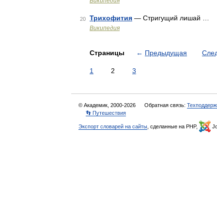
Википедия
Трихофития
— Стригущий лишай …
20
Википедия
Страницы
←
Предыдущая
Сле
1
2
3
© Академик, 2000-2026
Обратная связь:
Техподдерж
👣 Путешествия
Экспорт словарей на сайты
, сделанные на PHP,
Jo